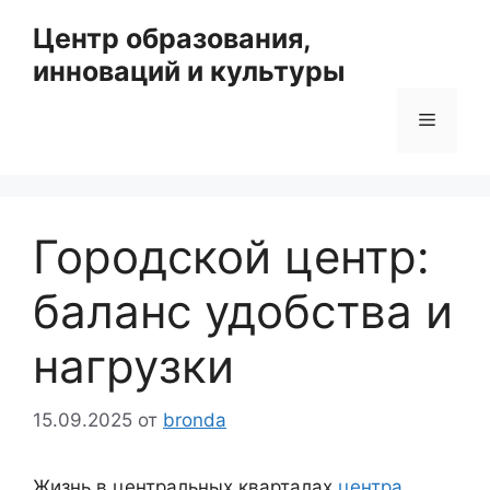
Перейти
Центр образования,
к
инноваций и культуры
содержимому
Меню
Городской центр:
баланс удобства и
нагрузки
15.09.2025
от
bronda
Жизнь в центральных кварталах
центра